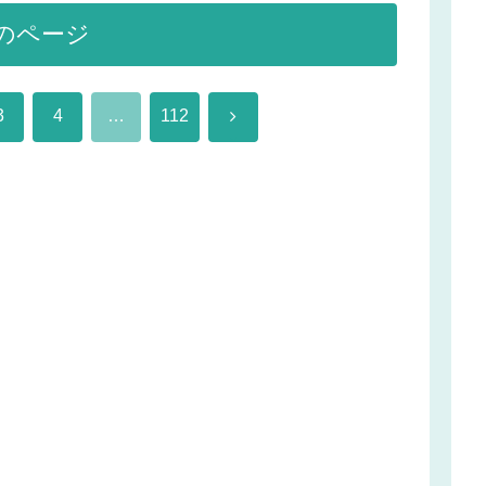
のページ
次
3
4
…
112
へ