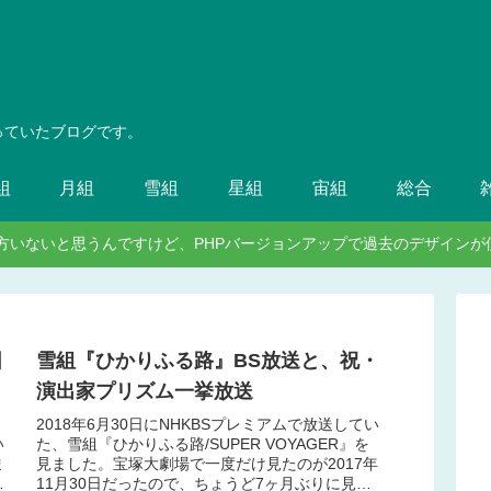
っていたブログです。
組
月組
雪組
星組
宙組
総合
見てる方いないと思うんですけど、PHPバージョンアップで過去のデザイ
団
雪組『ひかりふる路』BS放送と、祝・
演出家プリズム一挙放送
。
2018年6月30日にNHKBSプレミアムで放送してい
い
た、雪組『ひかりふる路/SUPER VOYAGER』を
ま
見ました。宝塚大劇場で一度だけ見たのが2017年
し
11月30日だったので、ちょうど7ヶ月ぶりに見た