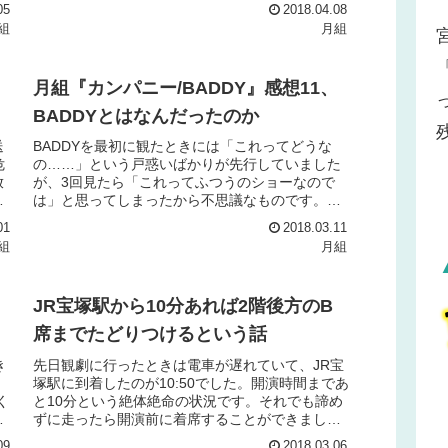
見
ちゃぴのストーリー表紙はたまきち、ちゃぴ、み
05
2018.04.08
やるりの3人。表...
組
月組
月組『カンパニー/BADDY』感想11、
BADDYとはなんだったのか
送
BADDYを最初に観たときには「これってどうな
危
の……」という戸惑いばかりが先行していました
放
が、3回見たら「これってふつうのショーなので
せ
は」と思ってしまったから不思議なものです。
い
BADDYに対する慣れ最初にBADDYを見たときに
01
2018.03.11
受け入れがたか...
組
月組
、
JR宝塚駅から10分あれば2階後方のB
席までたどりつけるという話
き
先日観劇に行ったときは電車が遅れていて、JR宝
く
塚駅に到着したのが10:50でした。開演時間まであ
く
と10分という絶体絶命の状況です。それでも諦め
な
ずに走ったら開演前に着席することができまし
て
た。電車が遅れて焦る10:32に宝塚駅に到着する予
09
2018.03.06