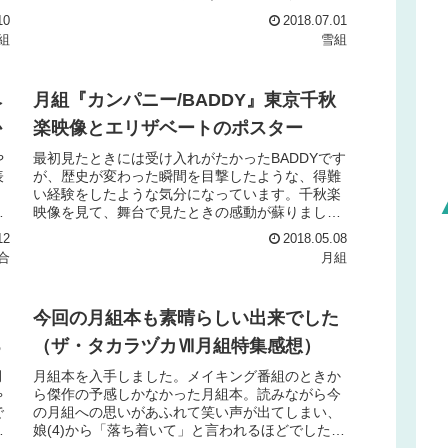
か
ことになります。ひかりふる路ふたたび...
10
2018.07.01
組
雪組
ベ
月組『カンパニー/BADDY』東京千秋
か
楽映像とエリザベートのポスター
や
最初見たときには受け入れがたかったBADDYです
表
が、歴史が変わった瞬間を目撃したような、得難
。
い経験をしたような気分になっています。千秋楽
が
映像を見て、舞台で見たときの感動が蘇りまし
ン
た。千秋楽映像東京千秋楽ということで、いろん
12
2018.05.08
な場面が含まれてい...
合
月組
今回の月組本も素晴らしい出来でした
る
（ザ・タカラヅカⅦ月組特集感想）
月
月組本を入手しました。メイキング番組のときか
ゃ
ら傑作の予感しかなかった月組本。読みながら今
で
の月組への思いがあふれて笑い声が出てしまい、
と
娘(4)から「落ち着いて」と言われるほどでした。