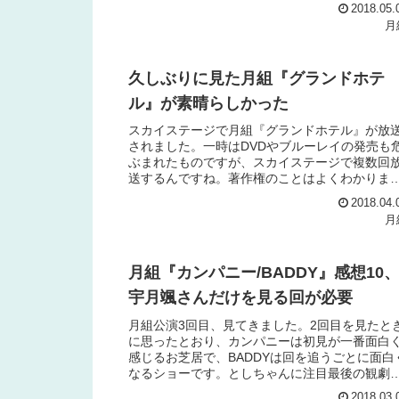
思いました。全体的にしっくりこない役名だけ
2018.05.
たらどれがどの役だか...
月
久しぶりに見た月組『グランドホテ
ル』が素晴らしかった
スカイステージで月組『グランドホテル』が放
されました。一時はDVDやブルーレイの発売も
ぶまれたものですが、スカイステージで複数回
送するんですね。著作権のことはよくわかりま
んが、ありがたいことです。グランドホテルい
2018.04.
よね2017年1月...
月
月組『カンパニー/BADDY』感想10
宇月颯さんだけを見る回が必要
月組公演3回目、見てきました。2回目を見たと
に思ったとおり、カンパニーは初見が一番面白
感じるお芝居で、BADDYは回を追うごとに面白
なるショーです。としちゃんに注目最後の観劇
ので、退団者の一人であるとしちゃんに注目し
2018.03.