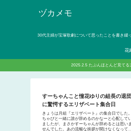
ヅカメモ
30代主婦が宝塚歌劇について思ったことを書き綴
花
2025.2.5 たぶんほとんど
すーちゃんこと憧花ゆりの組長の退
に驚愕するエリザベート集合日
きょうは月組『エリザベート』の集合日でした
ちゃぴと一緒に誰が辞めるのかなーと心配して
ましたが、まさかすーちゃんが辞めるとは思い
せんでした。あの流暢な挨拶が聞けなくなって