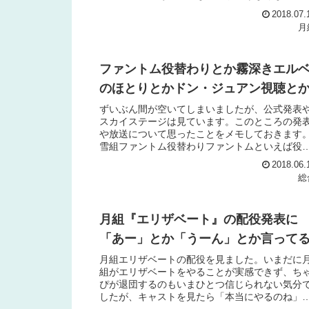
まうんですね。エリザベート退団者公式サイト
2018.07.
ら引用します。月組 ...
月
ファントム役替わりとか霧深きエル
のほとりとかドン・ジュアン視聴と
ずいぶん間が空いてしまいましたが、公式発表
スカイステージは見ています。このところの発
や放送について思ったことをメモしておきます
雪組ファントム役替わりファントムといえば役
少ないことでおなじみです。蘭寿さんバージョ
2018.06.
も見にいったのですが...
総
月組『エリザベート』の配役発表に
「あー」とか「うーん」とか言って
月組エリザベートの配役を見ました。いまだに
組がエリザベートをやることが実感できず、ち
ぴが退団するのもいまひとつ信じられない気分
したが、キャストを見たら「本当にやるのね」