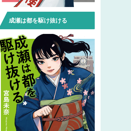
成瀬は都を駆け抜ける