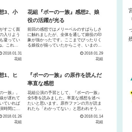
想3、小
花組『ポーの一族』感想2、娘
役の活躍が光る
がすごく面
前回の感想ではメリーベルのすばらしさ
の入りよう
に触れましたが、全体を通して娘役の印
も凝ってい
象が強かったです。ここまでぴったりく
ね。これで
る娘役が揃っていたからこそ、いまの花
お得だな～と
組で『ポーの一族』が上演できたのだと
2018.01.31
2018.01.29
プログラム
思いました。ゆきちゃんシーラ原作のシ
花組
花組
ーラはそれほど出番が多く...
想1、ヒ
『ポーの一族』の原作を読んだ
率直な感想
の一族』。
花組公演の予習として、『ポーの一族』
線が遅れて
全5巻を読みました。率直な感想を述べ
いていれば
たいと思います。原作ファンの方が読ま
演時間に間
れたら「わかってない」と思われそうで
た。原作を
すが、こういうことを思う人もいるんだ
2018.01.26
2018.01.14
読んでいた
ーとスルーしていただけたら幸いです。
花組
花組
ぶっちゃけ意味がわからな...