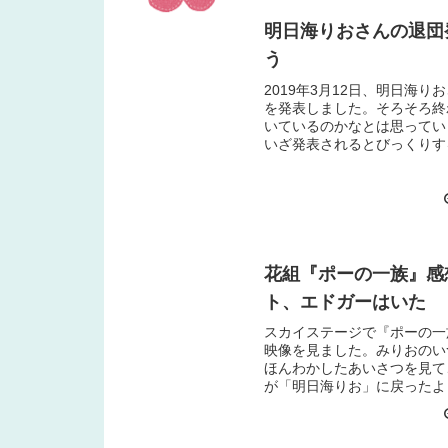
明日海りおさんの退団
う
2019年3月12日、明日海り
を発表しました。そろそろ終
いているのかなとは思ってい
いざ発表されるとびっくりす
す。なんだか最近退団発表多
っています。5年半のトップ
明日海りおさんのトッ...
花組『ポーの一族』感
ト、エドガーはいた
スカイステージで『ポーの一
映像を見ました。みりおのい
ほんわかしたあいさつを見て
が「明日海りお」に戻ったよ
ました。小池先生の念願を存
くれたのではないでしょうか
はいたプログラムに載って...