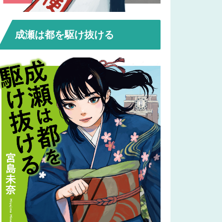
成瀬は都を駆け抜ける