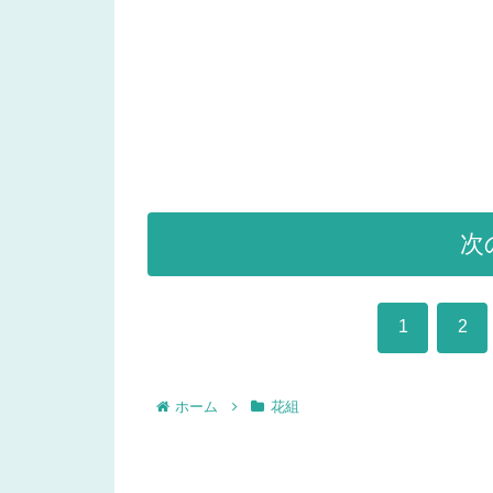
次
1
2
ホーム
花組