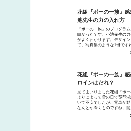
花組『ポーの一族』感
池先生の力の入れ方
『ポーの一族』のプログラム
白かったです。小池先生の力
がよくわかります。デザイン
て、写真集のような1冊です
いつもと同じ1,000円とは
思ってしまいました。豪華な
大劇場公演ではだいた...
花組『ポーの一族』感
ロインはだれ？
見てまいりました花組『ポー
よりによって雪の日で琵琶湖
いて不安でしたが、電車が動
なんとか着くものですね。開
に合い、無事に観劇できまし
読んでいってよかった原作を
おかげでストーリーがすん...