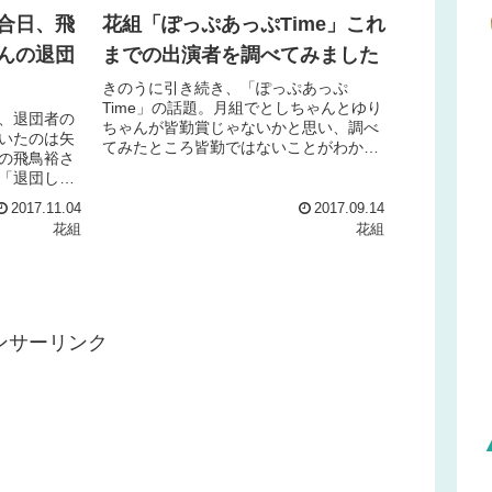
合日、飛
花組「ぽっぷあっぷTime」これ
んの退団
までの出演者を調べてみました
きのうに引き続き、「ぽっぷあっぷ
Time」の話題。月組でとしちゃんとゆり
、退団者の
ちゃんが皆勤賞じゃないかと思い、調べ
いたのは矢
てみたところ皆勤ではないことがわかり
の飛鳥裕さ
ました。果たして花組はどうなのか、比
「退団しち
較してみたいと思います。花組「ぽっぷ
。矢吹世奈
あっぷTime」出演者一...
2017.11.04
2017.09.14
旅タカラジ
花組
花組
ンサーリンク