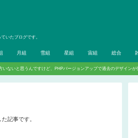
っていたブログです。
組
月組
雪組
星組
宙組
総合
見てる方いないと思うんですけど、PHPバージョンアップで過去のデザイ
した記事です。