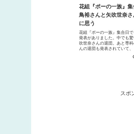
花組『ポーの一族』集
鳥裕さんと矢吹世奈さ
に思う
花組『ポーの一族』集合日で
発表がありました。中でも驚
吹世奈さんの退団。あと専科
んの退団も発表されていて、
ゃうのか～」と思っています
さんの退団矢吹世奈さんは「
ェンヌ」の収録で大津に来...
スポ