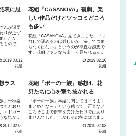
発表に思
花組『CASANOVA』観劇、楽
しい作品だけどツッコミどころ
も多い
おさんが退団
わりが近づ
花組『CASANOVA』見てきました。「手
ましたが、
放しで褒めるのは難しいが、決してつま
るもので
らなくはない」というのが率直な感想で
いな～と思
す。花組ファンなら楽しく見られるんじ
スター期間
ゃないかと思います。ストーリーの薄さ
2019.03.12
2019.02.16
が気になるひとことで言うと、ジプシー
花組
花組
男爵を2時間半見せ...
想ラス
花組『ポーの一族』感想4、花
男たちに心を撃ち抜かれる
族』千秋楽
『ポーの一族』本編に関しては「うまく
つもどおり
まとめたな～」という感じで、正直なと
、エドガー
ころそこまで衝撃を受けたわけではあり
うな気がし
ませんでした。しかしその後にはじまっ
分に叶えて
たフィナーレがすごい！あぁこれが花組
2018.02.06
2018.02.02
。エドガー
男役……と天を仰ぎたい気持ちになりま
花組
花組
した。フィナーレがすごい...