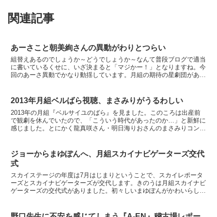
関連記事
あーさこと朝美絢さんの異動がわりとつらい
組替えあるのでしょうか～どうでしょうか～なんて普段ブログで適当
に書いているくせに、いざ決まると「マジかー！」となりますね。今
回のあーさ異動でかなり動揺しています。月組の期待の星劇団があり
ちゃん推しというのはよくわかっています。なんとなく「あ...
2013年月組ベルばら視聴、まさみりがうるわしい
2013年の月組『ベルサイユのばら』を見ました。このころは出産前
で観劇を休んでいたので、「こういう時代があったのか…」と新鮮に
感じました。とにかく龍真咲さん・明日海りおさんのまさみりコンビ
が美しいです。まさみり最高このたび放送されたのはみり...
ジョーからまゆぽんへ、月組スカイナビゲーターズ交代
式
スカイステージの年度は7月はじまりということで、スカイレポータ
ーズとスカイナビゲーターズが交代します。きのうは月組スカイナビ
ゲーターズの交代式がありました。初々しいまゆぽんがかわいらしか
ったです。月組スカイナビゲーターズ交代現在の月組スカイ...
野口先生に不安を感じてしまう『A-EN』稽古場レポー