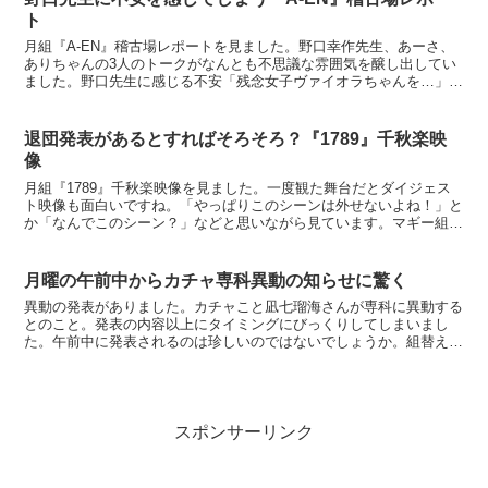
ト
月組『A-EN』稽古場レポートを見ました。野口幸作先生、あーさ、
ありちゃんの3人のトークがなんとも不思議な雰囲気を醸し出してい
ました。野口先生に感じる不安「残念女子ヴァイオラちゃんを…」な
どと説明しているあたりでちょっと「大丈夫かな？」と戸...
退団発表があるとすればそろそろ？『1789』千秋楽映
像
月組『1789』千秋楽映像を見ました。一度観た舞台だとダイジェス
ト映像も面白いですね。「やっぱりこのシーンは外せないよね！」と
か「なんでこのシーン？」などと思いながら見ています。マギー組替
えの報告ナガさんの紹介で登場したマギー。月組に配属に...
月曜の午前中からカチャ専科異動の知らせに驚く
異動の発表がありました。カチャこと凪七瑠海さんが専科に異動する
とのこと。発表の内容以上にタイミングにびっくりしてしまいまし
た。午前中に発表されるのは珍しいのではないでしょうか。組替えの
内容公式サイトからの引用です。2016/05/23このた...
スポンサーリンク