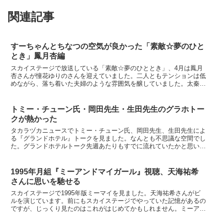
関連記事
すーちゃんとちなつの空気が良かった「素敵☆夢のひと
とき」鳳月杏編
スカイステージで放送している「素敵☆夢のひととき」、4月は鳳月
杏さんが憧花ゆりのさんを迎えていました。二人ともテンションは低
めながら、落ち着いた夫婦のような雰囲気を醸していました。太秦映
画村舞台となるのは太秦映画村でした。ちなつは柳生十兵衛...
トミー・チューン氏・岡田先生・生田先生のグラホトー
クが熱かった
タカラヅカニュースでトミー・チューン氏、岡田先生、生田先生によ
る『グランドホテル』トークを見ました。なんとも不思議な空間でし
た。グランドホテルトーク先週あたりもすでに流れていたかと思いま
すが、じっくり見られなかったので、今週見ました。岡田先...
1995年月組『ミーアンドマイガール』視聴、天海祐希
さんに思いを馳せる
スカイステージで1995年版ミーマイを見ました。天海祐希さんがビ
ルを演じています。前にもスカイステージでやっていた記憶があるの
ですが、じっくり見たのはこれがはじめてかもしれません。ミーアン
ドマイガールミーマイが宝塚歌劇ではじめて上演されたの...